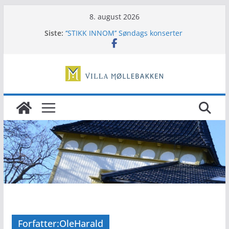
Hopp
8. august 2026
til
Siste:
‘’STIKK INNOM’’ Søndags konserter
innholdet
Musikals tapas
Høstfarger TERJUNGENSEMBLE
Tunsberg Vintage Orchestra
Hjelp oss å bevare
Forfatter:
OleHarald