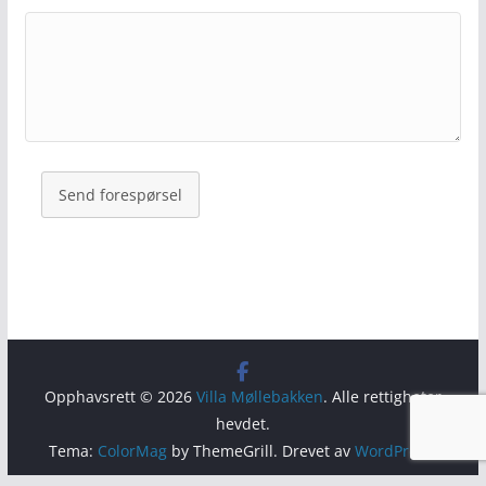
Send forespørsel
Opphavsrett © 2026
Villa Møllebakken
. Alle rettigheter
hevdet.
Tema:
ColorMag
by ThemeGrill. Drevet av
WordPress
.