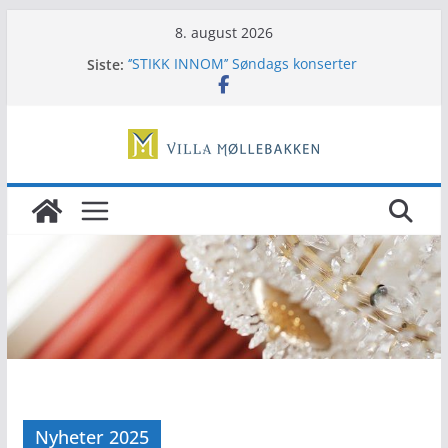
Hopp
8. august 2026
til
Siste:
‘’STIKK INNOM’’ Søndags konserter
innholdet
Musikals tapas
Høstfarger TERJUNGENSEMBLE
Tunsberg Vintage Orchestra
Hjelp oss å bevare
Nyheter 2025